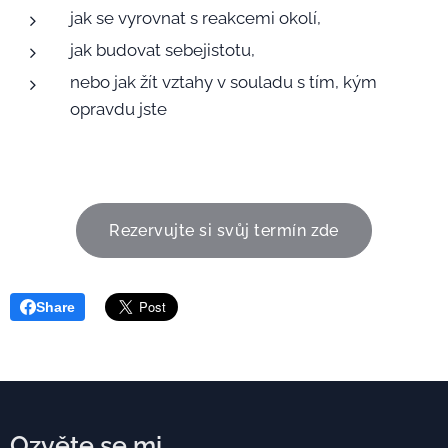
jak se vyrovnat s reakcemi okolí,
jak budovat sebejistotu,
nebo jak žít vztahy v souladu s tím, kým
opravdu jste
Rezervujte si svůj termín zde
Share
Ozvěte se mi