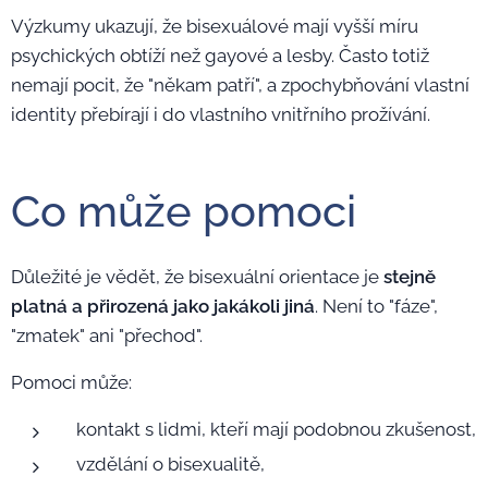
Výzkumy ukazují, že bisexuálové mají vyšší míru
psychických obtíží než gayové a lesby. Často totiž
nemají pocit, že "někam patří", a zpochybňování vlastní
identity přebírají i do vlastního vnitřního prožívání.
Co může pomoci
Důležité je vědět, že bisexuální orientace je
stejně
platná a přirozená jako jakákoli jiná
. Není to "fáze",
"zmatek" ani "přechod".
Pomoci může:
kontakt s lidmi, kteří mají podobnou zkušenost,
vzdělání o bisexualitě,