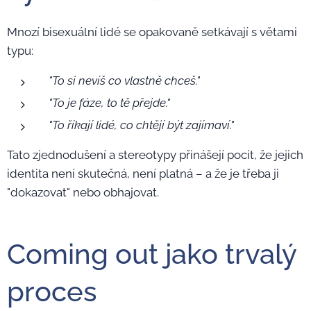
Mnozí bisexuální lidé se opakovaně setkávají s větami
typu:
"To si nevíš co vlastně chceš."
"To je fáze, to tě přejde."
"To říkají lidé, co chtějí být zajímaví."
Tato zjednodušení a stereotypy přinášejí pocit, že jejich
identita není skutečná, není platná – a že je třeba ji
"dokazovat" nebo obhajovat.
Coming out jako trvalý
proces