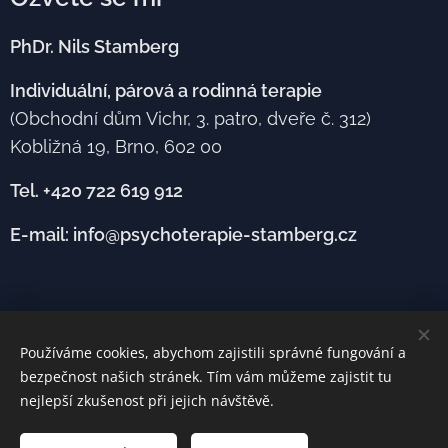
PhDr. Nils Stamberg
Individuální, párová a rodinná terapie
(Obchodní dům Vichr, 3. patro, dveře č. 312)
Kobližná 19, Brno, 602 00
Tel. +420 722 619 912
E-mail: info@psychoterapie-stamberg.cz
Používáme cookies, abychom zajistili správné fungování a
Neposkytuji zdravotní služby a neprovozuji
bezpečnost našich stránek. Tím vám můžeme zajistit tu
zdravotnické zařízení. Úhrada služeb zdravotními
nejlepší zkušenost při jejich návštěvě.
pojišťovnami tedy není možná.