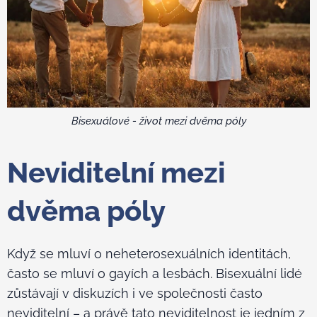
Bisexuálové - život mezi dvěma póly
Neviditelní mezi
dvěma póly
Když se mluví o neheterosexuálních identitách,
často se mluví o gayích a lesbách. Bisexuální lidé
zůstávají v diskuzích i ve společnosti často
neviditelní – a právě tato neviditelnost je jedním z