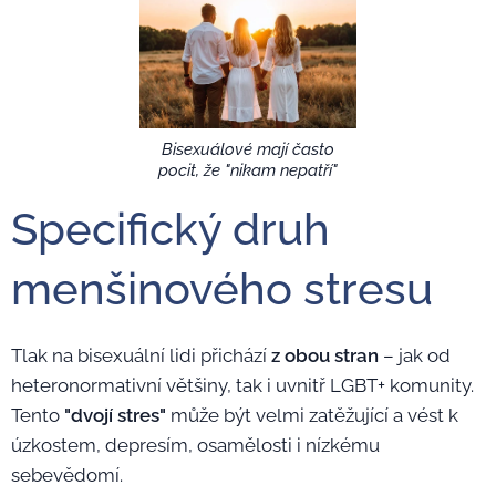
Bisexuálové mají často
pocit, že "nikam nepatří"
Specifický druh
menšinového stresu
Tlak na bisexuální lidi přichází
z obou stran
– jak od
heteronormativní většiny, tak i uvnitř LGBT+ komunity.
Tento
"dvojí stres"
může být velmi zatěžující a vést k
úzkostem, depresím, osamělosti i nízkému
sebevědomí.