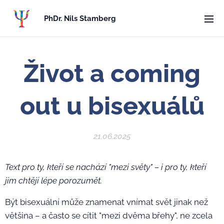
PhDr. Nils Stamberg
Život a coming
out u bisexuálů
21.06.2025
Text pro ty, kteří se nachází "mezi světy" – i pro ty, kteří
jim chtějí lépe porozumět.
Být bisexuální může znamenat vnímat svět jinak než
většina – a často se cítit "mezi dvěma břehy", ne zcela