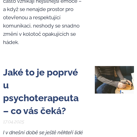
často vznikají nejsilnější emoce –
a když se nenajde prostor pro
otevřenou a respektující
komunikaci, neshody se snadno
změní v kolotoč opakujících se
hádek.
Jaké to je poprvé
u
psychoterapeuta
– co vás čeká?
17.04.2025
I v dnešní době se ještě někteří lidé