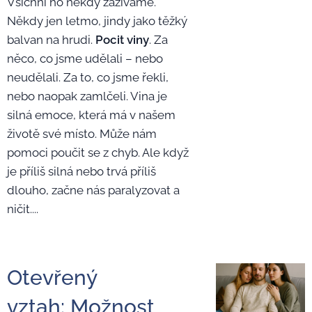
Všichni ho někdy zažíváme.
Někdy jen letmo, jindy jako těžký
balvan na hrudi.
Pocit viny
. Za
něco, co jsme udělali – nebo
neudělali. Za to, co jsme řekli,
nebo naopak zamlčeli. Vina je
silná emoce, která má v našem
životě své místo. Může nám
pomoci poučit se z chyb. Ale když
je příliš silná nebo trvá příliš
dlouho, začne nás paralyzovat a
ničit....
Otevřený
vztah: Možnost