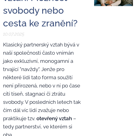
svobody nebo
cesta ke zranění?
10.07.2025
Klasický partnerský vztah bývá v
naší společnosti často vnímán
jako exkluzivní, monogamní a
trvající "navždy". Jenže pro
některé lidi tato forma soužití
není přirozená, nebo v ní po čase
cítí tíseň, stagnaci či ztrátu
svobody. V posledních letech tak
čím dál víc lidí zvažuje nebo
praktikuje tzv.
otevřený vztah
–
tedy partnerství, ve kterém si
oba...