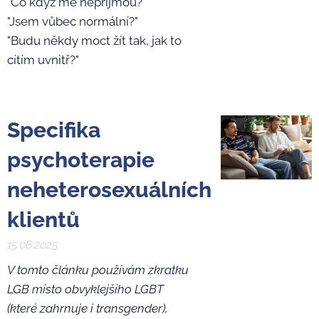
"Co když mě nepřijmou?"
"Jsem vůbec normální?"
"Budu někdy moct žít tak, jak to
cítím uvnitř?"
Specifika
psychoterapie
neheterosexuálních
klientů
15.06.2025
V tomto článku používám zkratku
LGB místo obvyklejšího LGBT
(které zahrnuje i transgender),