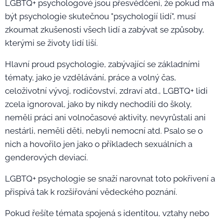
LGBTQ+ psychologové jsou přesvědčeni, že pokud má
být psychologie skutečnou "psychologií lidí", musí
zkoumat zkušenosti všech lidí a zabývat se způsoby,
kterými se životy lidí liší.
Hlavní proud psychologie, zabývající se základními
tématy, jako je vzdělávání, práce a volný čas,
celoživotní vývoj, rodičovství, zdraví atd., LGBTQ+ lidi
zcela ignoroval, jako by nikdy nechodili do školy,
neměli práci ani volnočasové aktivity, nevyrůstali ani
nestárli, neměli děti, nebyli nemocní atd. Psalo se o
nich a hovořilo jen jako o příkladech sexuálních a
genderových deviací.
LGBTQ+ psychologie se snaží narovnat toto pokřivení a
přispívá tak k rozšiřování vědeckého poznání.
Pokud řešíte témata spojená s identitou, vztahy nebo