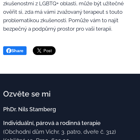
zkušenostmi z LGBTQ+ oblasti, může být užitečné
ověřit si, zda má vámi zvažovaný terapeut s touto
problematikou zkušenosti. Pomůže vám to najít
bezpečný a podpůrný prostor pro vaši terapii.
Share
Ozvěte se mi
PhDr. Nils Stamberg
Individuální, párová a rodinná terapie
(Obchodní dům Vichr, 3. patro, dveře č. 312)