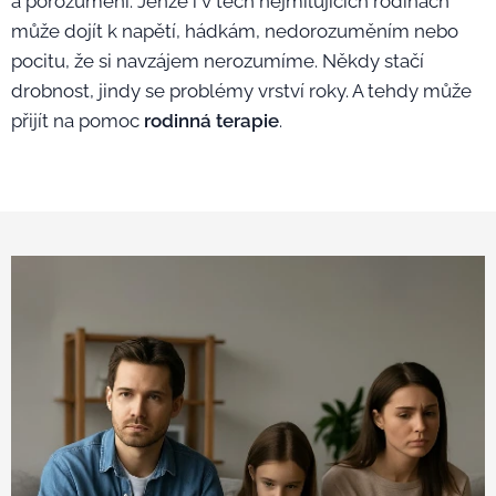
a porozumění. Jenže i v těch nejmilujících rodinách
může dojít k napětí, hádkám, nedorozuměním nebo
pocitu, že si navzájem nerozumíme. Někdy stačí
drobnost, jindy se problémy vrství roky. A tehdy může
přijít na pomoc
rodinná terapie
.