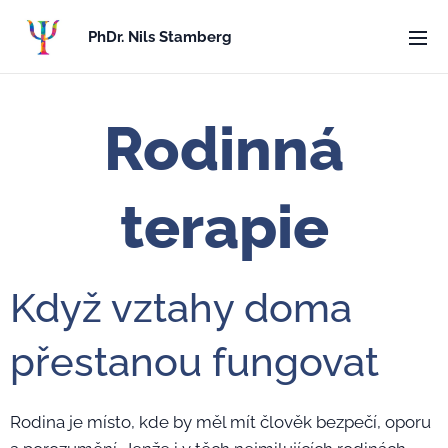
PhDr. Nils Stamberg
Rodinná
terapie
Když vztahy doma
přestanou fungovat
Rodina je místo, kde by měl mít člověk bezpečí, oporu